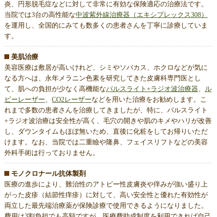
炎、円形脱毛症などに対して非常に有効な保険適応の治療法です。
当院では3台の高性能な
中波紫外線治療器（エキシプレックス308）
を運用し、全国的にみても数多くの患者さんを丁寧に診療していま
す。
美肌治療
美容医療は敷居が高いけれど、シミやソバカス、ホクロなどが気に
なる方へは、永年メラニン色素を研究してきた皮膚科専門医とし
て、肌への負担が少なく高機能な
パルスライト+ラジオ波治療器
、
ル
ビーレーザー
、
CO2レーザー
などを用いた治療をお勧めします。こ
れまで多数の患者さんを治療してきましたが、特に、パルスライト
+ラジオ波治療は安全性が高く、毛穴の開きや肌のキメやハリが改善
し、ダウンタイムもほぼ無いため、直後に化粧をしてお帰りいただ
けます。なお、当院では二重瞼や隆鼻、フェイスリフトなどの美容
外科手術は行っておりません。
モノクロナール抗体製剤
医療の進歩により、難治性のアトピー性皮膚炎や痒みが強い盛り上
がった皮疹（結節性痒疹）に対して、高い安全性と優れた有効性が
両立した最先端治療薬が保険診療で使用できるようになりました。
費用は3割負担でも高額ですが、医療費助成制度を利用できれば自己