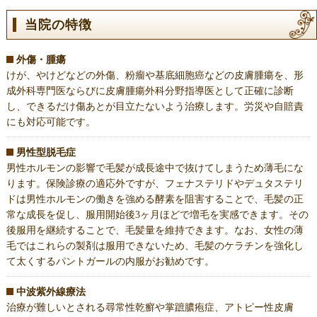
当院の特徴
外傷・腫瘍
けが、やけどなどの外傷、粉瘤や基底細胞癌などの皮膚腫瘍を、形
成外科専門医ならびに皮膚腫瘍外科分野指導医として正確に診断
し、できるだけ傷あとが目立たないよう治療します。労災や自賠責
にも対応可能です。
男性型脱毛症
男性ホルモンの影響で毛髪が成長途中で抜けてしまうため薄毛にな
ります。保険診療の適応外ですが、フェナステリドやデュタステリ
ドは男性ホルモンの働きを強める酵素を阻害することで、毛髪の正
常な成長を促し、服用開始後3ヶ月ほどで増毛を実感できます。その
後服用を継続することで、毛髪量を維持できます。なお、女性の薄
毛ではこれらの製剤は服用できないため、毛髪のケラチンを強化し
て太くするパントガールの内服がお勧めです。
中波紫外線療法
治療が難しいとされる尋常性乾癬や掌蹠膿疱症、アトピー性皮膚