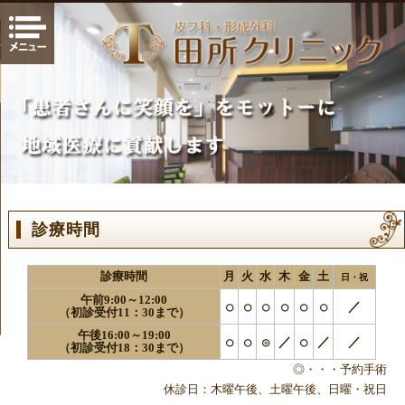
じる
ホーム
ごあいさつ
診療案内
診療内容
診療時間
院内・設備
診療時間
月
火
水
木
金
土
よくある質問
日・祝
午前
9:00
～
12:00
○
○
○
○
○
○
／
（初診受付
11：30
まで）
地図・アクセス
午後
16:00
～
19:00
○
○
◎
／
○
／
／
（初診受付
18：30
まで）
◎・・・予約手術
休診日：木曜午後、土曜午後、日曜・祝日