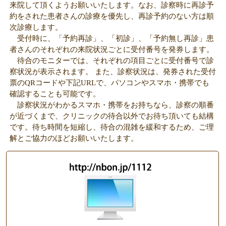
来院して頂くようお願いいたします。なお、診察時に再診予
【メディア出演情報】
約をされた患者さんの診療を優先し、再診予約のない方は順
2015年9月19日（土）ラジオ関西「お元気ですか、春名祐富子で
次診療します。
す！」に出演いたしました。
受付時に、「予約再診」、「初診」、「予約無し再診」患
2015/5/19
者さんのそれぞれの来院状況ごとに受付番号を発券します。
【メディア出演情報】
待合のモニターでは、それぞれの項目ごとに受付番号で診
「さくらFM 78.7MHz」の健康番組「ドクター教えて」に院長が出
察状況が表示されます。 また、診察状況は、発券された受付
演しました。
票のQRコードや下記URLで、パソコンやスマホ・携帯でも
確認することも可能です。
2014/10/1
診察状況がわかるスマホ・携帯をお持ちなら、診察の順番
皮フ科・形成外科 田所クリニックは、平成26年10月1日（水）阪神
が近づくまで、クリニックの待合以外でお待ち頂いても結構
西宮駅徒歩1分のエスプレッソ西宮戎ビル2Fに開院しました。
です。待ち時間を短縮し、待合の混雑を緩和するため、ご理
解とご協力のほどお願いいたします。