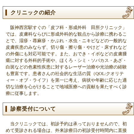
2018/9/3
【最新機器導入】
エキシプレックス308の2機目を導入し、ターゲ
クリニックの紹介
ット型エキシマ紫外線治療器が3機体制となりました。
詳しくは
こちら
阪神西宮駅すぐの「皮フ科・形成外科 田所クリニック」
2017/8/28
では、皮膚科ならびに形成外科的な観点から診療に携わるこ
【最新機器導入】
ターゲット型エキシマ紫外線治療器の最新機種
とで、湿疹・蕁麻疹・かぶれ・水虫・ニキビなどの一般的な
であるエキシプレックス308を追加導入しました。
皮膚疾患のみならず、切り傷・擦り傷・やけど・床ずれなど
詳しくは
こちら
の外傷にも対応可能です。また、おでき・イボなどの皮膚腫
2017/4/10
瘍に対する外科的手術や、ほくろ・シミ・ソバカス・あざ・
【メディア掲載情報】
白斑などの色素性疾患に対するレーザー治療や光治療の経験
2017年4月10日（月）発行のCOOPこうべ「コープステーション5月
も豊富です。患者さんの社会的な生活の質（QOL:クオリテ
号」にインタビュー記事が載りました。
ィー・オブ・ライフ）を第一に考え、病状や年齢に応じた適
詳しくは
こちら
切な治療を心がけることで地域医療への貢献を果たすべく診
療に従事します。
2016/3/22
【メディア掲載情報】
診察受付について
2016年3月16日（水）の産経新聞夕刊の「健康ライフ」面に、院長
のインタビュー記事が掲載されました。
詳しくは
こちら
当クリニックでは、初診予約は承っておりませんので、初
めて受診される場合は、外来診療日の初診受付時間内に直接
2015/10/14